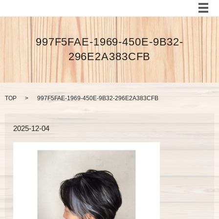
メ
997F5FAE-1969-450E-9B32-
296E2A383CFB
TOP
997F5FAE-1969-450E-9B32-296E2A383CFB
2025-12-04