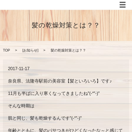
メ
髪の乾燥対策とは？？
TOP
[
お知らせ
]
髪の乾燥対策とは？？
2017-11-17
奈良県、法隆寺駅前の美容室【髪といろいろ】です♪
11月も半ばに入り寒くなってきましたね”(-“”-)”
そんな時期は
肌と同じ、髪も乾燥するんです”(-“”-)”
年齢とともに、髪のパサつきがひどくなったな～と感じて