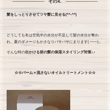
その4.
髪をしっとりさせてツヤ髪に見せる(*^-^*)
どうしても冬は空気中の水分が不足して髪の水分が奪わ
れ、夏のダメージもかさなりパサパサにまります( 一一)」
そんな時の
出かける前の髪の保湿スタイリング対策
♪♪
☆☆バーム
＋流さないオイルトリートメント☆☆