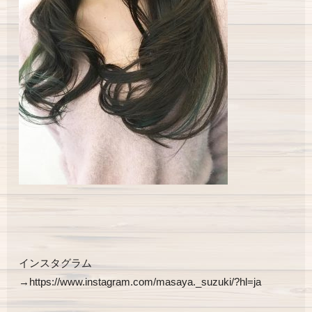
インスタグラム
→https://www.instagram.com/masaya._suzuki/?hl=ja