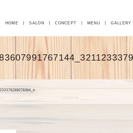
HOME
SALON
CONCEPT
MENU
GALLERY
83607991767144_321123337
233379289079364_n