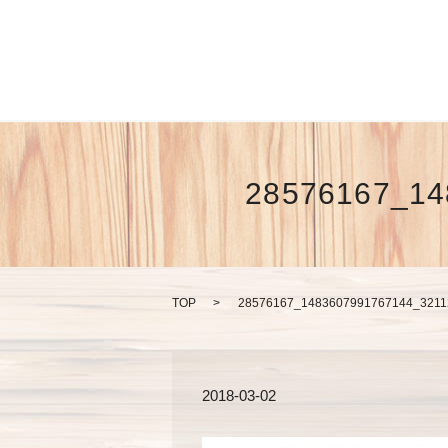
28576167_14
TOP
28576167_1483607991767144_3211
2018-03-02