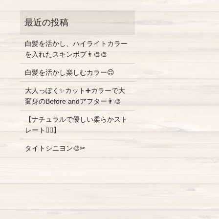
白髪を活かし、ハイライトカラー
を入れたスキンボブ👨‍🎨🎨
白髪を活かし楽しむカラー😊
大人っぽく✨カット➕カラーで大
変身のBefore andアフター👨‍🎨
【ナチュラルで優しい柔らかスト
レート💇‍♀️】
タイトシニヨン🎨✂︎