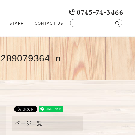
STAFF
CONTACT US
9289079364_n