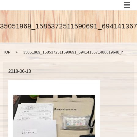
メ
35051969_1585372511590691_69414136
TOP
35051969_1585372511590691_6941413671486619648_n
2018-06-13