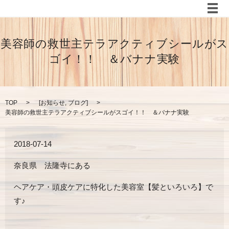
メ
美容師の救世主テラアクティブシールがス
ゴイ！！ ＆バナナ実験
TOP
[
お知らせ
,
ブログ
]
美容師の救世主テラアクティブシールがスゴイ！！ ＆バナナ実験
2018-07-14
奈良県 法隆寺にある
ヘアケア・頭皮ケアに特化した美容室【髪といろいろ】で
す♪