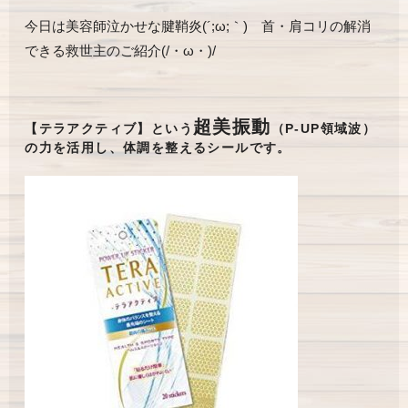
今日は美容師泣かせな腱鞘炎(´;ω;｀) 首・肩コリの解消
できる救世主のご紹介(/・ω・)/
超美振動
【テラアクティブ】という
（P-UP領域波）
の力を活用し、体調を整える
シールです。