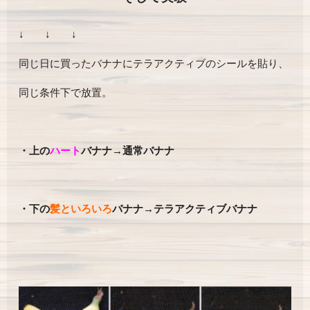
↓ ↓ ↓
同じ日に買ったバナナにテラアクティブのシールを貼り、
同じ条件下で放置。
・上の
ハート
バナナ→通常バナナ
・下の
髪といろいろ
バナナ→テラアクティブバナナ