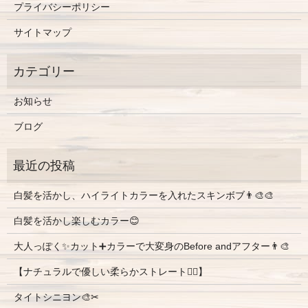
プライバシーポリシー
サイトマップ
お知らせ
ブログ
白髪を活かし、ハイライトカラーを入れたスキンボブ👨‍🎨🎨
白髪を活かし楽しむカラー😊
大人っぽく✨カット➕カラーで大変身のBefore andアフター👨‍🎨
【ナチュラルで優しい柔らかストレート💇‍♀️】
タイトシニヨン🎨✂︎