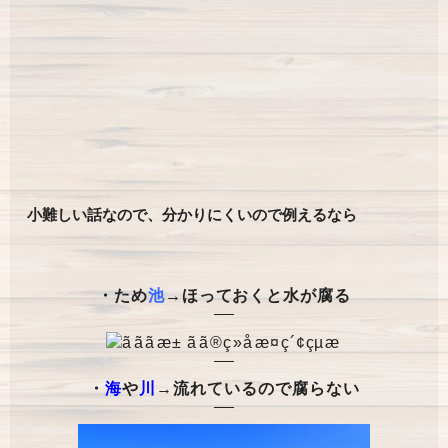
小難しい話なので、分かりにくいので例えるなら
・ため
池
→ほっておくと水が腐る
・
海
や
川
→流れているので腐らない