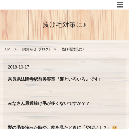
メ
抜け毛対策に♪
TOP
[
お知らせ
,
ブログ
]
抜け毛対策に♪
2018-10-17
奈良県法隆寺駅前美容室『髪といろいろ』です♪
みなさん最近抜け毛が多くないですか？？
髪の毛を洗った時や、枕を見たときに「やばい！？」