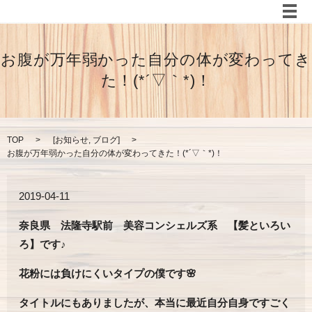
メ
お腹が万年弱かった自分の体が変わってき
た！(*´▽｀*)！
TOP
[
お知らせ
,
ブログ
]
お腹が万年弱かった自分の体が変わってきた！(*´▽｀*)！
2019-04-11
奈良県 法隆寺駅前 美容コンシェルズ系 【髪といろい
ろ】です♪
花粉には負けにくいタイプの僕です🌸
タイトルにもありましたが、本当に最近自分自身ですごく