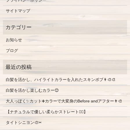
プライバシーポリシー
サイトマップ
お知らせ
ブログ
白髪を活かし、ハイライトカラーを入れたスキンボブ👨‍🎨🎨
白髪を活かし楽しむカラー😊
大人っぽく✨カット➕カラーで大変身のBefore andアフター👨‍🎨
【ナチュラルで優しい柔らかストレート💇‍♀️】
タイトシニヨン🎨✂︎