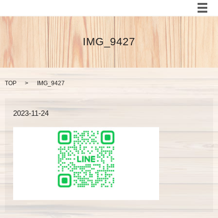
メ
IMG_9427
TOP
IMG_9427
2023-11-24