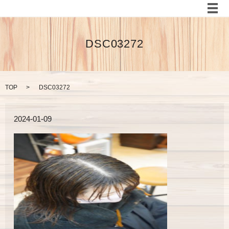
メ
DSC03272
TOP
DSC03272
2024-01-09