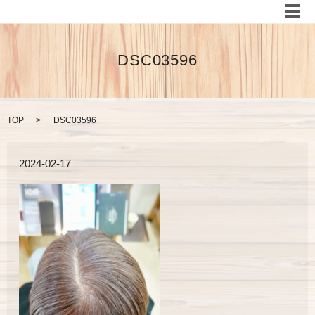
メ
DSC03596
TOP
DSC03596
2024-02-17