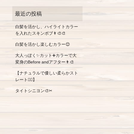
白髪を活かし、ハイライトカラー
を入れたスキンボブ👨‍🎨🎨
白髪を活かし楽しむカラー😊
大人っぽく✨カット➕カラーで大
変身のBefore andアフター👨‍🎨
【ナチュラルで優しい柔らかスト
レート💇‍♀️】
タイトシニヨン🎨✂︎