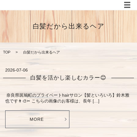
メ
白髪だから出来るヘア
TOP
白髪だから出来るヘア
2026-07-06
白髪を活かし楽しむカラー😊
奈良県斑鳩町のプライベートhairサロン【髪といろいろ】鈴木雅
也です👨‍🎨✂︎ こちらの画像のお客様は、長年 […]
MORE