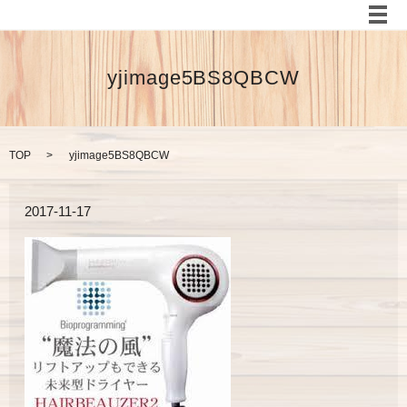
メ
yjimage5BS8QBCW
TOP
yjimage5BS8QBCW
2017-11-17