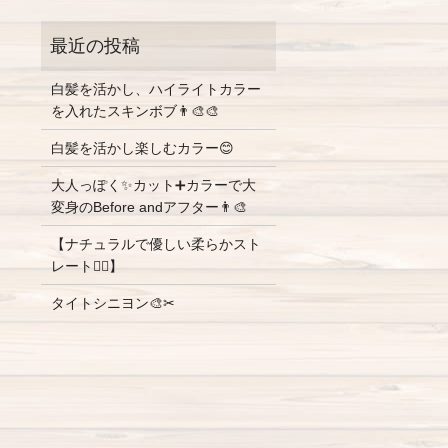
白髪を活かし、ハイライトカラー
を入れたスキンボブ👨‍🎨🎨
白髪を活かし楽しむカラー😊
大人っぽく✨カット➕カラーで大
変身のBefore andアフター👨‍🎨
【ナチュラルで優しい柔らかスト
レート💇‍♀️】
タイトシニヨン🎨✂︎