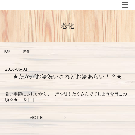
メ
老化
TOP
老化
2018-06-01
★たかがお湯洗いされどお湯あらい！？★
暑い季節にさしかかり、 汗や油もたくさんでてしまう今日この
頃☆★ & […]
MORE