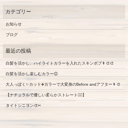
お知らせ
ブログ
白髪を活かし、ハイライトカラーを入れたスキンボブ👨‍🎨🎨
白髪を活かし楽しむカラー😊
大人っぽく✨カット➕カラーで大変身のBefore andアフター👨‍🎨
【ナチュラルで優しい柔らかストレート💇‍♀️】
タイトシニヨン🎨✂︎