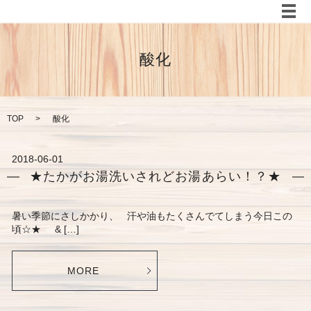
メ
酸化
TOP
酸化
2018-06-01
★たかがお湯洗いされどお湯あらい！？★
暑い季節にさしかかり、 汗や油もたくさんでてしまう今日この
頃☆★ & […]
MORE