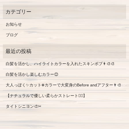
お知らせ
ブログ
白髪を活かし、ハイライトカラーを入れたスキンボブ👨‍🎨🎨
白髪を活かし楽しむカラー😊
大人っぽく✨カット➕カラーで大変身のBefore andアフター👨‍🎨
【ナチュラルで優しい柔らかストレート💇‍♀️】
タイトシニヨン🎨✂︎