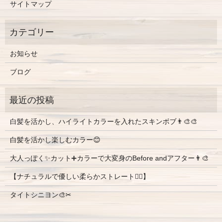
サイトマップ
お知らせ
ブログ
白髪を活かし、ハイライトカラーを入れたスキンボブ👨‍🎨🎨
白髪を活かし楽しむカラー😊
大人っぽく✨カット➕カラーで大変身のBefore andアフター👨‍🎨
【ナチュラルで優しい柔らかストレート💇‍♀️】
タイトシニヨン🎨✂︎